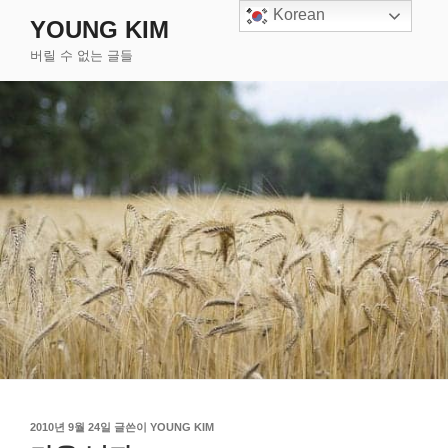
콘
Korean
YOUNG KIM
텐
버릴 수 없는 글들
츠
로
바
로
가
기
작
2010년 9월 24일
글쓴이
YOUNG KIM
성