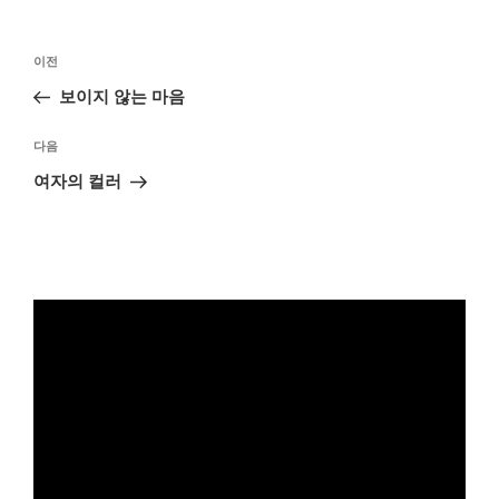
글
이
이전
탐
전
보이지 않는 마음
색
글
다
다음
음
여자의 컬러
글