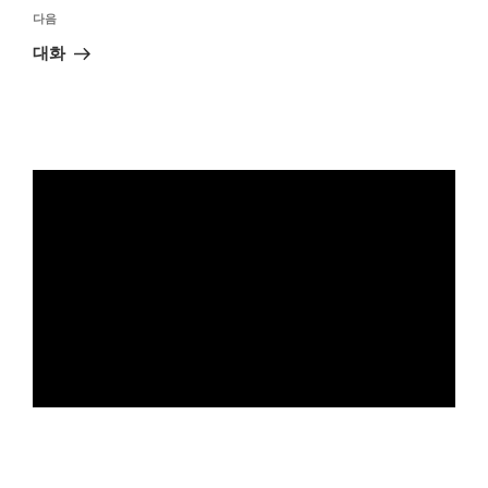
다
다음
음
대화
글