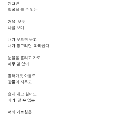
찡그린
얼굴을 볼 수 없는
거울 보듯
나를 보며
내가 웃으면 웃고
내가 찡그리면 따라한다
눈물을 흘리고 가도
아무 말 없이
흘러가듯 아픔도
강물이 지우고
흉내 내고 싶어도
따라, 갈 수 없는
너의 가르침은