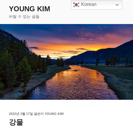
콘
Korean
YOUNG KIM
텐
버릴 수 없는 글들
츠
로
바
로
가
기
작
2022년 3월 17일
글쓴이
YOUNG KIM
성
강물
일
자