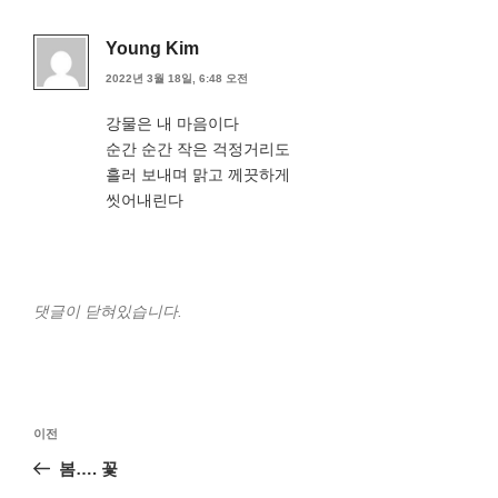
Young Kim
2022년 3월 18일, 6:48 오전
강물은 내 마음이다
순간 순간 작은 걱정거리도
흘러 보내며 맑고 께끗하게
씻어내린다
댓글이 닫혀있습니다.
글
이
이전
탐
전
봄…. 꽃
색
글