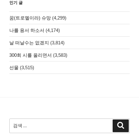
인기 글
꿈(트로멜이라) 슈망
(4,299)
나를 용서 하소서
(4,174)
날 떠날수는 없겠지
(3,814)
300회 시를 올리면서
(3,583)
선물
(3,515)
검
검
색
색: