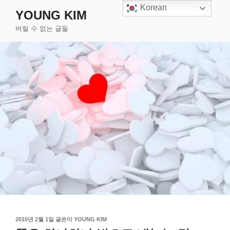
콘
Korean
YOUNG KIM
텐
버릴 수 없는 글들
츠
로
바
로
가
기
작
2010년 2월 1일
글쓴이
YOUNG KIM
성