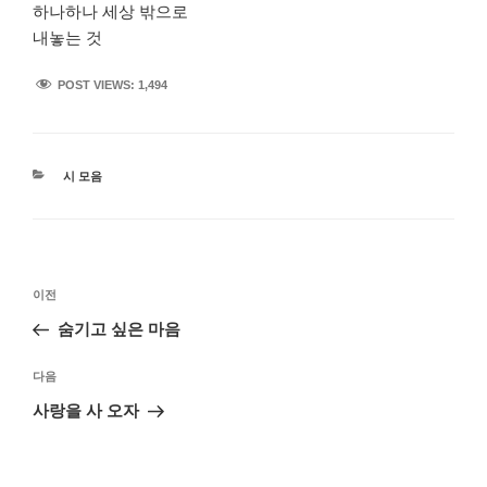
하나하나 세상 밖으로
내놓는 것
POST VIEWS:
1,494
카
시 모음
테
고
리
글
이
이전
탐
전
숨기고 싶은 마음
색
글
다
다음
음
사랑을 사 오자
글