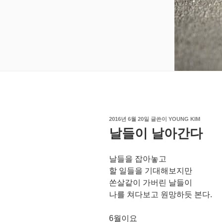
작
2016년 6월 20일
글쓴이
YOUNG KIM
성
날들이 날아간다
일
자
날들을 잡아놓고
할 일들을 기대해보지만
쏜살같이 가버린 날들이
나를 쳐다보고 원망하듯 본다.
6월이요