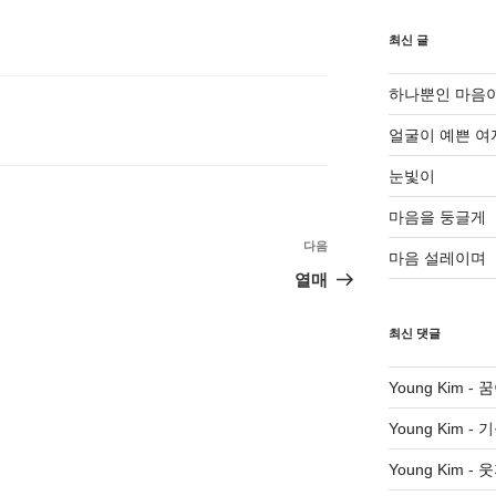
최신 글
하나뿐인 마음
얼굴이 예쁜 여
눈빛이
마음을 둥글게
다음
다
마음 설레이며
음
열매
글
최신 댓글
Young Kim
-
꿈
Young Kim
-
기
Young Kim
-
웃