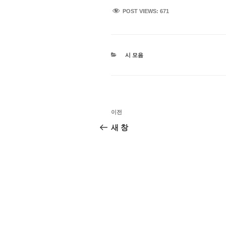
POST VIEWS:
671
카
시 모음
테
고
리
글
이
이전
탐
전
새 창
글
색