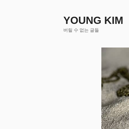
콘
텐
츠
YOUNG KIM
로
버릴 수 없는 글들
바
로
가
기