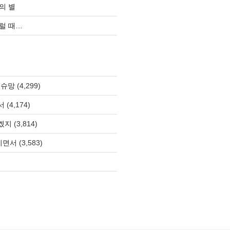
의 별
럴 때…
 슈망
(4,299)
서
(4,174)
겠지
(3,814)
올리면서
(3,583)