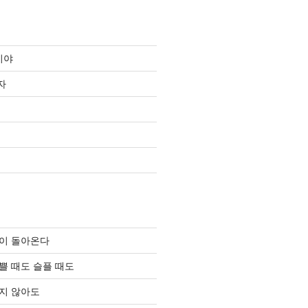
이야
자
이 돌아온다
쁠 때도 슬플 때도
지 않아도