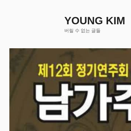
콘
텐
츠
YOUNG KIM
로
버릴 수 없는 글들
바
로
가
기