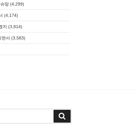
 슈망
(4,299)
서
(4,174)
겠지
(3,814)
올리면서
(3,583)
검
색