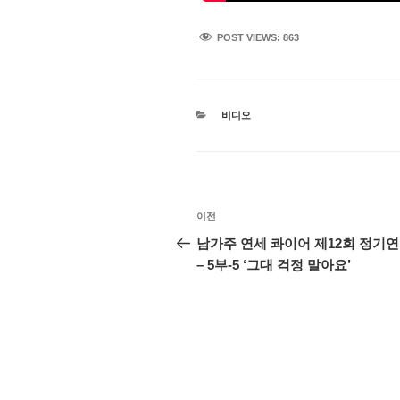
POST VIEWS:
863
카
비디오
테
고
리
글
이
이전
탐
전
남가주 연세 콰이어 제12회 정기
글
– 5부-5 ‘그대 걱정 말아요’
색