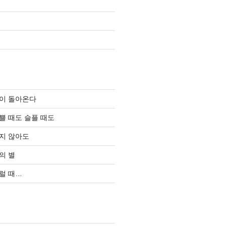
이 돌아온다
쁠 때도 슬플 때도
지 않아도
의 별
럴 때…