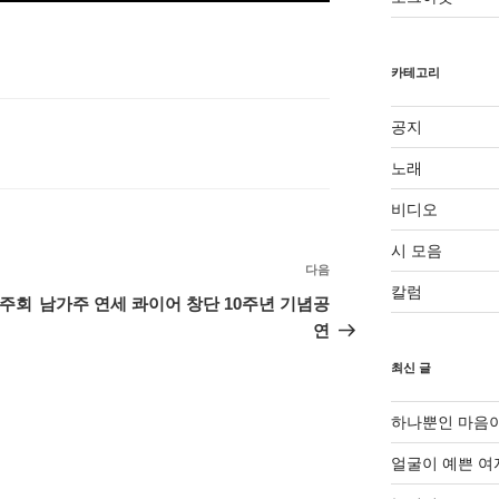
카테고리
공지
노래
비디오
시 모음
다음
다
칼럼
음
연주회
남가주 연세 콰이어 창단 10주년 기념공
글
연
최신 글
하나뿐인 마음
얼굴이 예쁜 여