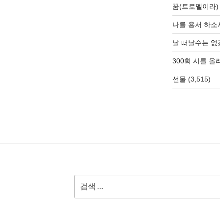
꿈(트로멜이라)
나를 용서 하소
날 떠날수는 없
300회 시를 
선물
(3,515)
검
색: