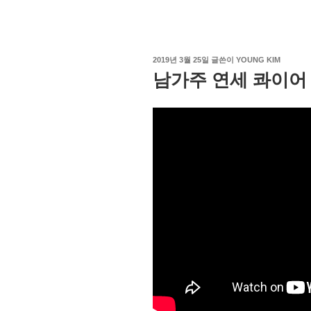
작
2019년 3월 25일
글쓴이
YOUNG KIM
성
남가주 연세 콰이어 
일
자