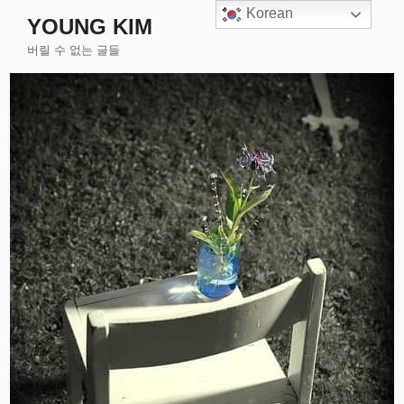
콘
Korean
YOUNG KIM
텐
버릴 수 없는 글들
츠
로
바
로
가
기