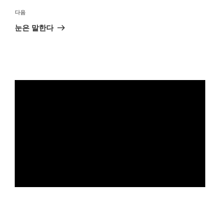
다
다음
음
눈은 말한다
글