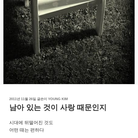
작
2011년 11월 26일
글쓴이
YOUNG KIM
성
남아 있는 것이 사랑 때문인지
일
자
시대에 뒤떨어진 것도
어떤 때는 편하다