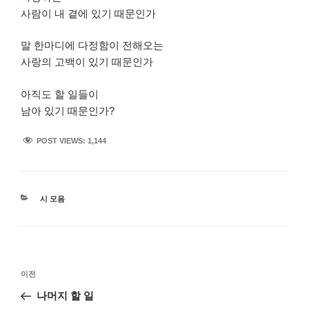
사람이 내 곁에 있기 때문인가
말 한마디에 다정함이 전해오는
사랑의 고백이 있기 때문인가
아직도 할 일들이
남아 있기 때문인가?
POST VIEWS:
1,144
카
시 모음
테
고
리
글
이
이전
탐
전
나머지 할 일
색
글