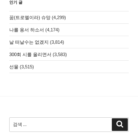
인기 글
꿈(트로멜이라) 슈망
(4,299)
나를 용서 하소서
(4,174)
날 떠날수는 없겠지
(3,814)
300회 시를 올리면서
(3,583)
선물
(3,515)
검
검
색
색: