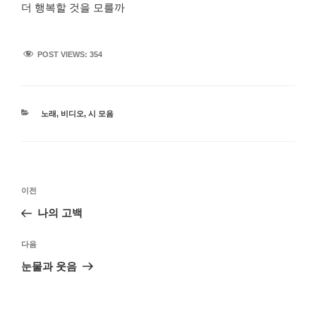
더 행복할 것을 모를까
POST VIEWS:
354
카
노래
,
비디오
,
시 모음
테
고
리
글
이
이전
탐
전
나의 고백
색
글
다
다음
음
눈물과 웃음
글