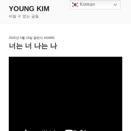
콘
Korean
YOUNG KIM
텐
버릴 수 없는 글들
츠
로
바
작
로
2025년 5월 19일
글쓴이
ADMIN
성
너는 너 나는 나
가
일
기
자