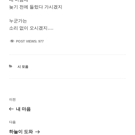
늦기 전에 들렀다 가시겠지
누군가는
소리 없이 오시겠지….
POST VIEWS:
977
카
시 모음
테
고
리
글
이
이전
탐
전
내 마음
색
글
다
다음
음
하늘이 도와