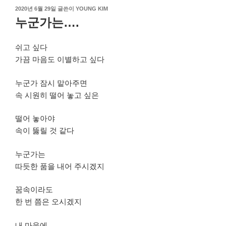
작
2020년 6월 29일
글쓴이
YOUNG KIM
성
누군가는….
일
자
쉬고 싶다
가끔 마음도 이별하고 싶다
누군가 잠시 맡아주면
속 시원히 떨어 놓고 싶은
떨어 놓아야
속이 뚫릴 것 같다
누군가는
따듯한 품을 내어 주시겠지
꿈속이라도
한 번 쯤은 오시겠지
내 마음에