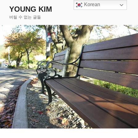
콘
Korean
YOUNG KIM
텐
버릴 수 없는 글들
츠
로
바
로
가
기