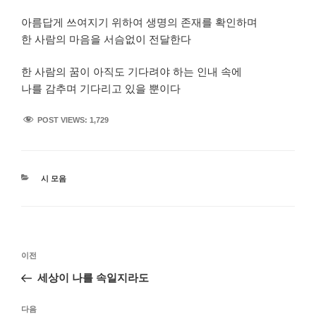
아름답게 쓰여지기 위하여 생명의 존재를 확인하며
한 사람의 마음을 서슴없이 전달한다
한 사람의 꿈이 아직도 기다려야 하는 인내 속에
나를 감추며 기다리고 있을 뿐이다
POST VIEWS:
1,729
카
시 모음
테
고
리
글
이
이전
탐
전
세상이 나를 속일지라도
색
글
다
다음