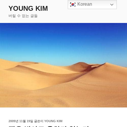
콘
Korean
YOUNG KIM
텐
버릴 수 없는 글들
츠
로
바
로
가
기
작
2009년 11월 19일
글쓴이
YOUNG KIM
성