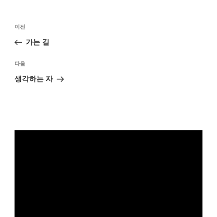
글
이
이전
탐
전
가는 길
색
글
다
다음
음
생각하는 자
글