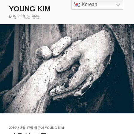
콘
Korean
YOUNG KIM
텐
버릴 수 없는 글들
츠
로
바
로
가
기
작
2010년 8월 17일
글쓴이
YOUNG KIM
성