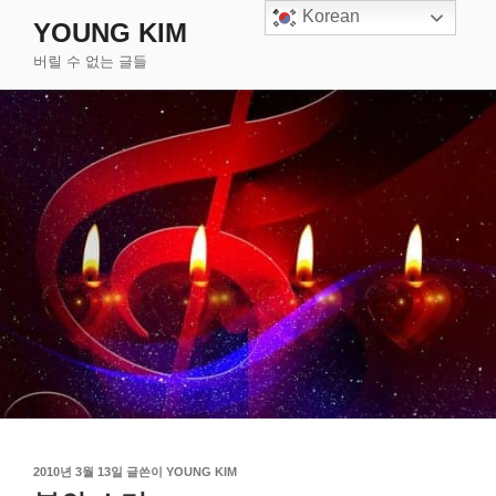
콘
Korean
YOUNG KIM
텐
버릴 수 없는 글들
츠
로
바
로
가
기
작
2010년 3월 13일
글쓴이
YOUNG KIM
성