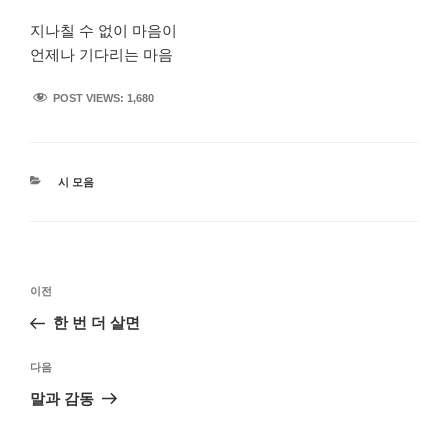
지나칠 수 없이 마음이
언제나 기다리는 마음
POST VIEWS:
1,680
카
시 모음
테
고
리
글
이
이전
탐
전
한 번 더 살면
색
글
다
다음
음
말과 감동
글