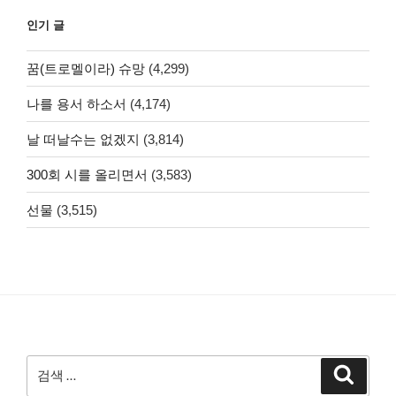
인기 글
꿈(트로멜이라) 슈망
(4,299)
나를 용서 하소서
(4,174)
날 떠날수는 없겠지
(3,814)
300회 시를 올리면서
(3,583)
선물
(3,515)
검
검
색
색: