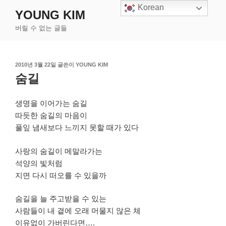
콘
Korean
YOUNG KIM
텐
버릴 수 없는 글들
츠
로
바
작
2010년 3월 22일
글쓴이
YOUNG KIM
로
성
숨길
가
일
기
자
생명을 이어가는 숨길
따듯한 숨길의 마음이
풀잎 냄새보다 느끼지 못할 때가 있다
사랑의 숨길이 메말라가는
석양의 빛처럼
지면 다시 떠오를 수 있을까
숨길을 늘 주고받을 수 있는
사람들이 내 곁에 오래 머물지 않은 체
이유없이 가버린다면….