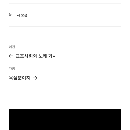
카
시 모음
테
고
리
글
이
이전
탐
전
교포사회와 노래 가사
색
글
다
다음
음
욕심뿐이지
글