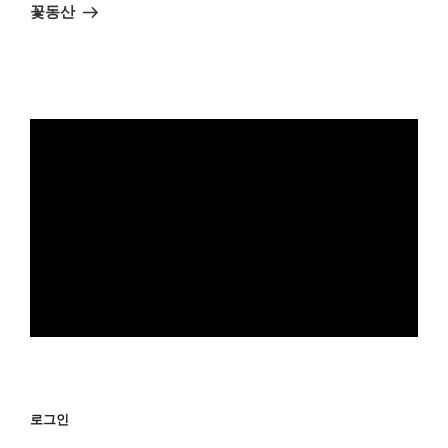
음
꽃동산
글
로그인