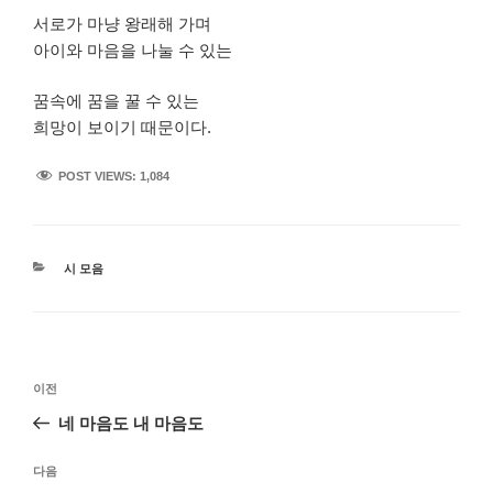
서로가 마냥 왕래해 가며
아이와 마음을 나눌 수 있는
꿈속에 꿈을 꿀 수 있는
희망이 보이기 때문이다.
POST VIEWS:
1,084
카
시 모음
테
고
리
글
이
이전
탐
전
네 마음도 내 마음도
색
글
다
다음