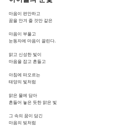
일
자
마음이 편안하고
꿈을 안겨 줄 것만 같은
마음이 부풀고
눈동자에 마음이 끌린다.
맑고 신성한 빛이
마음을 잡고 흔들고
아침에 떠오르는
태양의 빛처럼
맑은 물에 담아
흔들어 놓은 듯한 맑은 빛
그 속의 꿈이 담긴
마음의 빚처럼