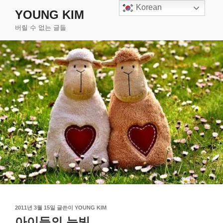
콘
Korean
YOUNG KIM
텐
버릴 수 없는 글들
츠
로
바
로
가
기
작
2011년 3월 15일
글쓴이
YOUNG KIM
성
아이들의 눈빛