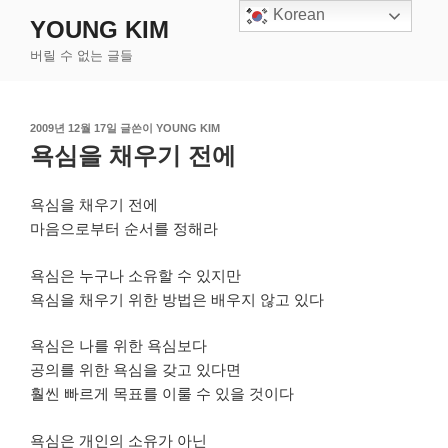
콘
Korean
YOUNG KIM
텐
버릴 수 없는 글들
츠
로
바
작
2009년 12월 17일
글쓴이
YOUNG KIM
로
성
욕심을 채우기 전에
가
일
기
자
욕심을 채우기 전에
마음으로부터 순서를 정해라
욕심은 누구나 소유할 수 있지만
욕심을 채우기 위한 방법은 배우지 않고 있다
욕심은 나를 위한 욕심보다
공의를 위한 욕심을 갖고 있다면
훨씬 빠르게 목표를 이룰 수 있을 것이다
욕심은 개인의 소유가 아닌