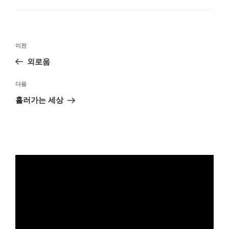
고
리
글
이
이전
탐
전
외로움
색
글
다
다음
음
흘러가는 세상
글