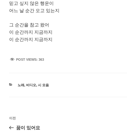
믿고 싶지 않은 행운이
어느 날 순간 오고 있는지
그 순간을 참고 왔어
이 순간까지 지금까지
이 순간까지 지금까지
POST VIEWS:
363
카
노래
,
비디오
,
시 모음
테
고
리
글
이
이전
탐
전
꿈이 있어요
색
글