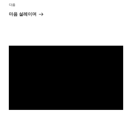
다
다음
음
마음 설레이며
글