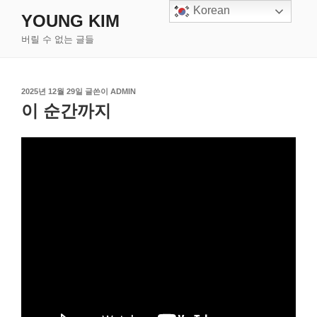
콘
Korean
YOUNG KIM
텐
버릴 수 없는 글들
츠
로
바
작
로
2025년 12월 29일
글쓴이
ADMIN
성
이 순간까지
가
일
기
자