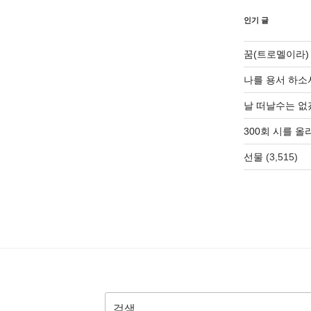
인기 글
꿈(트로멜이라)
나를 용서 하소
날 떠날수는 없
300회 시를 
선물
(3,515)
검