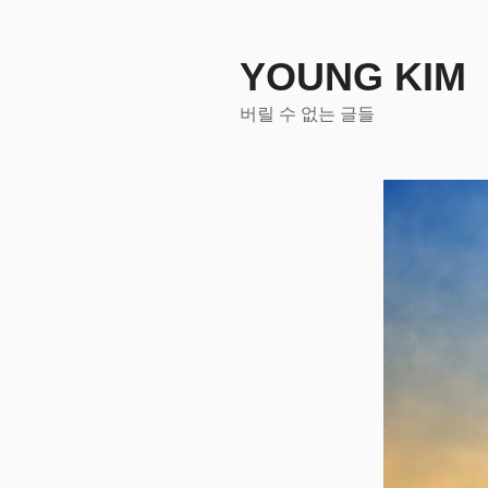
콘
텐
츠
YOUNG KIM
로
버릴 수 없는 글들
바
로
가
기