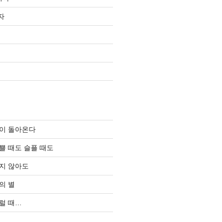
자
이 돌아온다
쁠 때도 슬플 때도
지 않아도
의 별
럴 때…