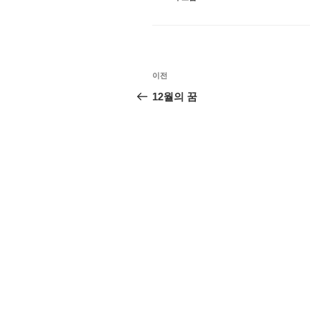
테
고
리
글
이
이전
탐
전
12월의 꿈
글
색