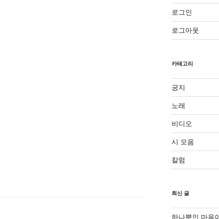
로그인
로그아웃
카테고리
공지
노래
비디오
시 모음
칼럼
최신 글
하나뿐인 마음