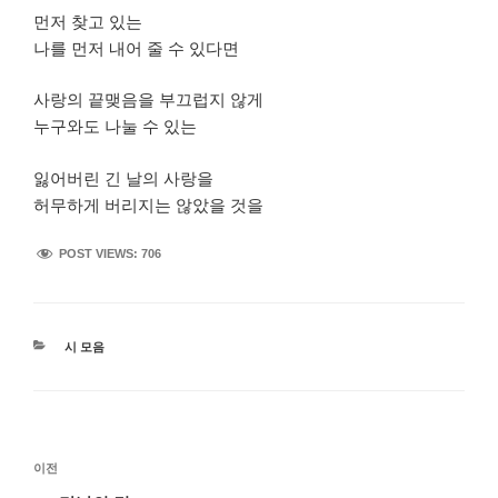
먼저 찾고 있는
나를 먼저 내어 줄 수 있다면
사랑의 끝맺음을 부끄럽지 않게
누구와도 나눌 수 있는
잃어버린 긴 날의 사랑을
허무하게 버리지는 않았을 것을
POST VIEWS:
706
카
시 모음
테
고
리
글
이
이전
탐
전