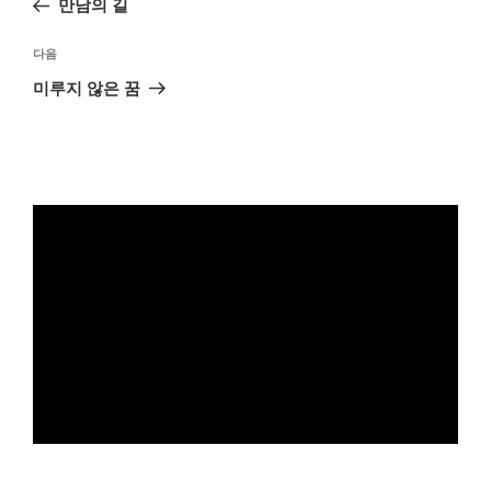
만남의 길
색
글
다
다음
음
미루지 않은 꿈
글