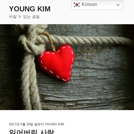
콘
Korean
YOUNG KIM
텐
버릴 수 없는 글들
츠
로
바
로
가
기
작
2017년 5월 29일
글쓴이
YOUNG KIM
성
잃어버린 사랑