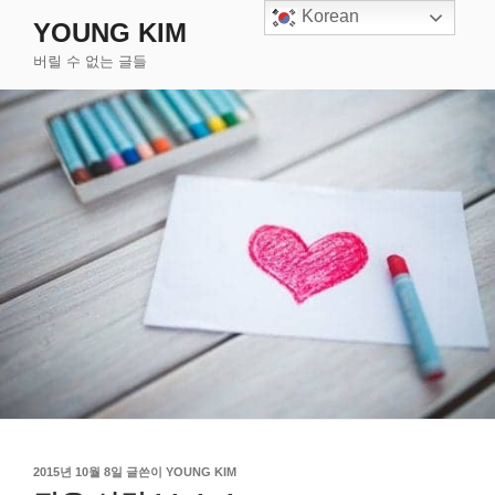
콘
Korean
YOUNG KIM
텐
버릴 수 없는 글들
츠
로
바
로
가
기
작
2015년 10월 8일
글쓴이
YOUNG KIM
성