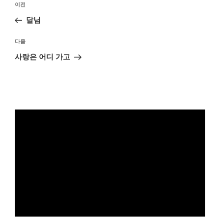
이
이전
탐
전
달님
색
글
다
다음
음
사랑은 어디 가고
글