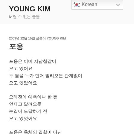
콘
Korean
YOUNG KIM
텐
버릴 수 없는 글들
츠
로
바
작
2009년 12월 15일
글쓴이
YOUNG KIM
로
성
포옹
가
일
기
자
포옹은 이미 지남철같이
오고 있어요
두 팔을 누가 먼저 벌려오든 관계없이
오고 있었어요
오래전에 예측이나 한 듯
언제고 달려오듯
눈길이 도달하기 전
오고 있었어요
포옹은 육체의 결합이 아닌