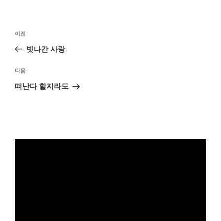
리
글
이
이전
탐
전
빗나간 사랑
색
글
다
다음
음
떠난다 할지라도
글