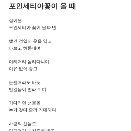
성
포인세티아꽃이 올 때
일
자
십이월
포인세티아 꽃이 올 때면
빨간 정열의 옷을 입고
바쁘고 허둥대며
이리저리 몰려다니며
이유 없이 좋고
눈썰매라도 타듯
발걸음이 빨라 지며
기다리던 선물을
누가 갖다 줄까 기대하며
사랑의 선물도
여기저기 넘치도록 받고