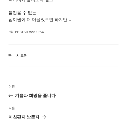
붙잡을 수 없는
십이월이 더 머물었으면 하지만….
POST VIEWS:
1,354
카
시 모음
테
고
리
글
이
이전
탐
전
기쁨과 희망을 줍니다
색
글
다
다음
음
아침편지 방문자
글