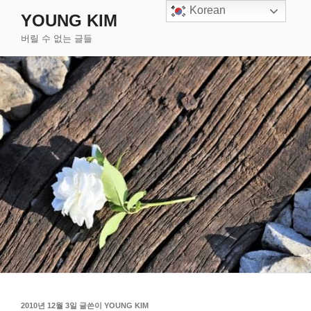
콘
Korean
YOUNG KIM
텐
버릴 수 없는 글들
츠
로
바
로
가
기
작
2010년 12월 3일
글쓴이
YOUNG KIM