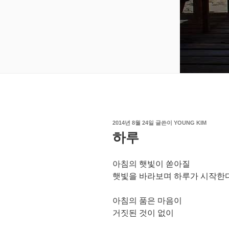
작
2014년 8월 24일
글쓴이
YOUNG KIM
성
하루
일
자
아침의 햇빛이 쏟아질
햇빛을 바라보며 하루가 시작한다
아침의 품은 마음이
거짓된 것이 없이