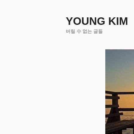
콘
텐
츠
YOUNG KIM
로
버릴 수 없는 글들
바
로
가
기