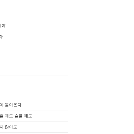
이야
자
이 돌아온다
쁠 때도 슬플 때도
지 않아도