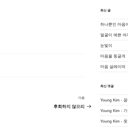
최신 글
하나뿐인 마음
얼굴이 예쁜 여
눈빛이
마음을 둥글게
마음 설레이며
최신 댓글
다음
다
Young Kim
-
꿈
음
후회하지 않으리
Young Kim
-
기
글
Young Kim
-
웃