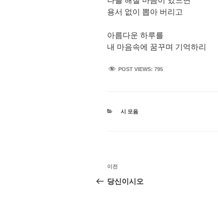
나를 해칠 마음이 있으면
용서 없이 뽑아 버리고
아름다운 하루를
내 마음속에 꿈꾸며 기억하리
POST VIEWS:
795
카
시 모음
테
고
리
글
이
이전
탐
전
당신이시오
글
색