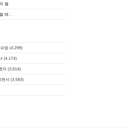
의 별
럴 때…
 슈망
(4,299)
서
(4,174)
겠지
(3,814)
올리면서
(3,583)