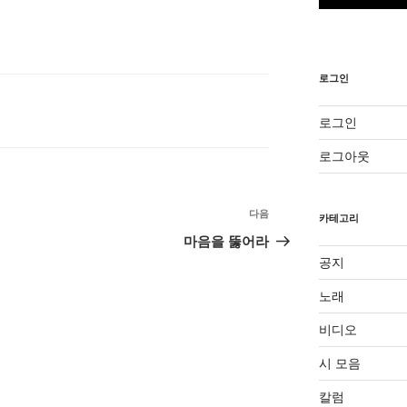
로그인
로그인
로그아웃
다음
다
카테고리
음
마음을 뚫어라
글
공지
노래
비디오
시 모음
칼럼