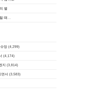
의 별
럴 때…
 슈망
(4,299)
서
(4,174)
겠지
(3,814)
올리면서
(3,583)