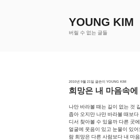
콘
텐
츠
YOUNG KIM
로
버릴 수 없는 글들
바
로
가
기
작
2010년 9월 21일
글쓴이
YOUNG KIM
성
희망은 내 마음속에
일
자
나만 바라볼 때는 길이 없는 것
좁아 오지만 나만 바라볼 때보다
디서 찾아볼 수 있을까 다른 곳
얼굴에 웃음이 있고 눈물이 있어
람 희망은 다른 사람보다 내 마