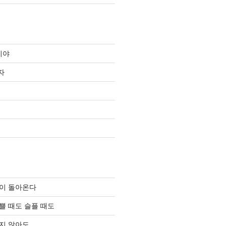
이야
자
이 돌아온다
쁠 때도 슬플 때도
지 않아도