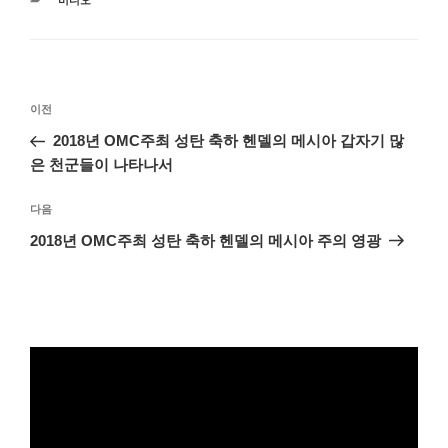
비디오
테
고
리
글
이
이전
탐
전
2018년 OMC주최 성탄 축하 헨델의 메시아 갑자기 많
색
글
은 천군들이 나타나서
다
다음
음
2018년 OMC주최 성탄 축하 헨델의 메시아 주의 영광
글