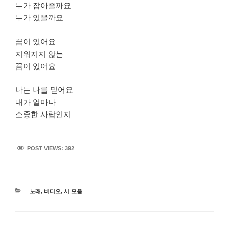
누가 잡아줄까요
누가 있을까요
꿈이 있어요
지워지지 않는
꿈이 있어요
나는 나를 믿어요
내가 얼마나
소중한 사람인지
POST VIEWS:
392
카
노래
,
비디오
,
시 모음
테
고
리