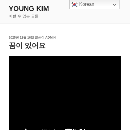
콘
Korean
YOUNG KIM
텐
버릴 수 없는 글들
츠
로
바
작
로
2025년 12월 16일
글쓴이
ADMIN
성
꿈이 있어요
가
일
기
자