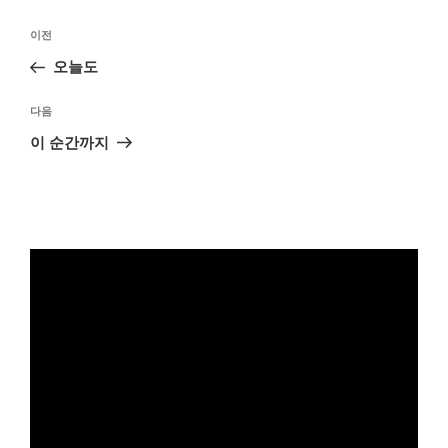
글
이
이전
탐
전
오늘도
색
글
다
다음
음
이 순간까지
글