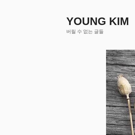
콘
텐
츠
YOUNG KIM
로
버릴 수 없는 글들
바
로
가
기