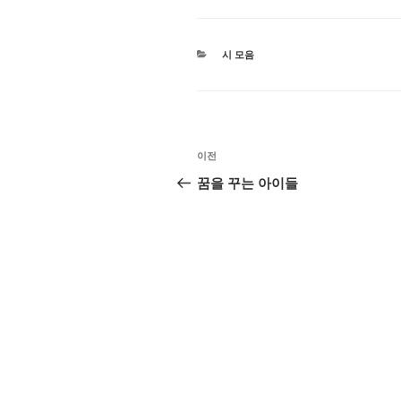
카
시 모음
테
고
리
글
이
이전
탐
전
꿈을 꾸는 아이들
글
색