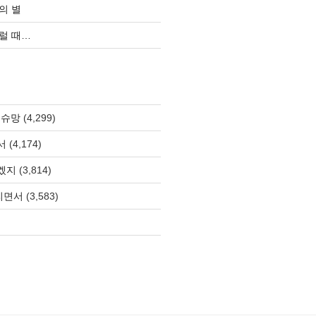
의 별
럴 때…
 슈망
(4,299)
서
(4,174)
겠지
(3,814)
올리면서
(3,583)