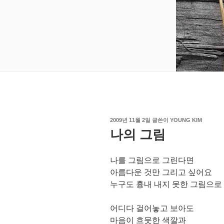
작
2009년 11월 2일
글쓴이
YOUNG KIM
성
나의 그림
일
자
나를 그림으로 그린다면
아름다운 것만 그리고 싶어요
누구도 흉내 내지 못한 그림으로
어디다 걸어놓고 보아도
마음이 흐뭇한 색깔과