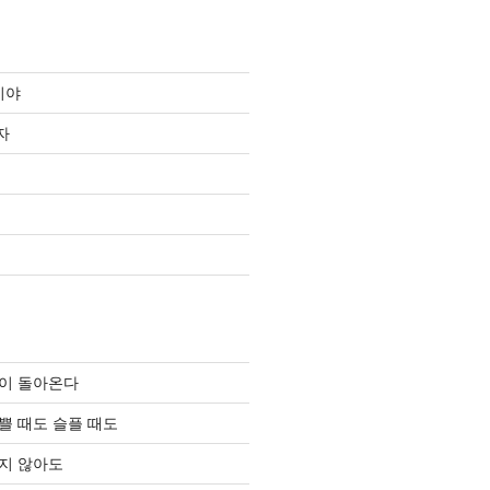
이야
자
이 돌아온다
쁠 때도 슬플 때도
지 않아도