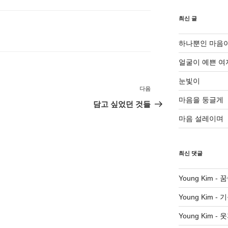
최신 글
하나뿐인 마음
얼굴이 예쁜 여
눈빛이
다음
다
마음을 둥글게
음
담고 싶었던 것들
글
마음 설레이며
최신 댓글
Young Kim
-
꿈
Young Kim
-
기
Young Kim
-
웃