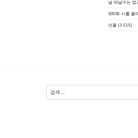
날 떠날수는 없
300회 시를 
선물
(3,515)
검
색: