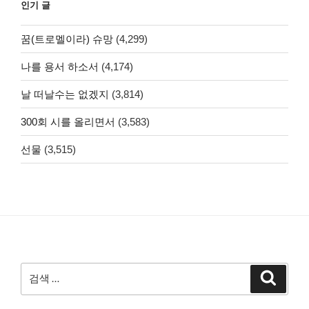
인기 글
꿈(트로멜이라) 슈망
(4,299)
나를 용서 하소서
(4,174)
날 떠날수는 없겠지
(3,814)
300회 시를 올리면서
(3,583)
선물
(3,515)
검
검
색
색: