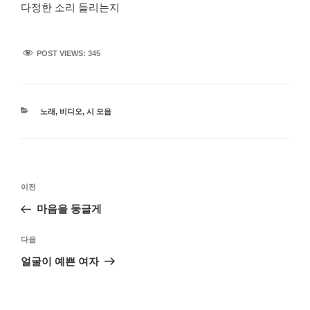
다정한 소리 들리는지
POST VIEWS:
345
카
노래
,
비디오
,
시 모음
테
고
리
글
이
이전
탐
전
마음을 둥글게
색
글
다
다음
음
얼굴이 예쁜 여자
글