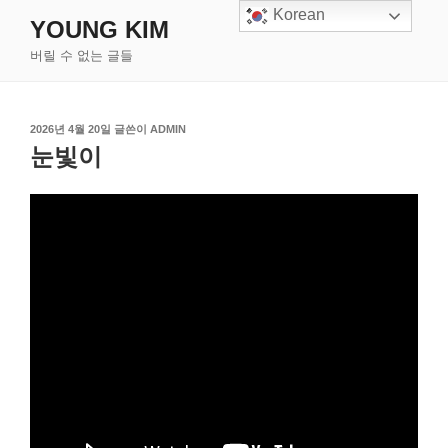
콘
Korean
YOUNG KIM
텐
버릴 수 없는 글들
츠
로
바
작
로
2026년 4월 20일
글쓴이
ADMIN
성
눈빛이
가
일
기
자