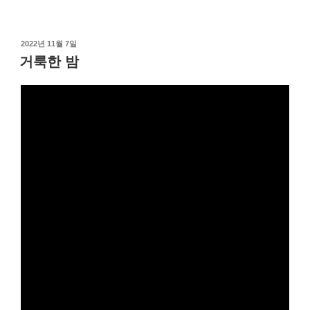
작
2022년 11월 7일
성
거룩한 밤
일
자