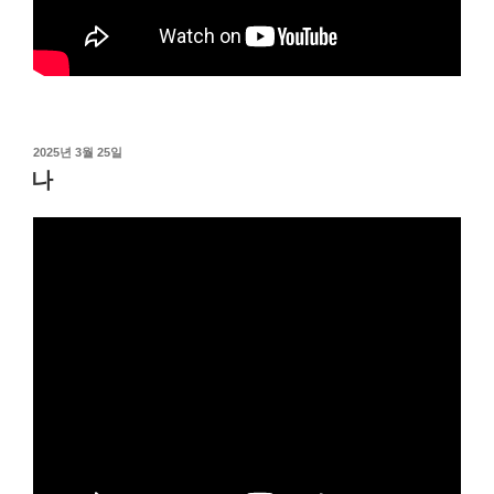
작
2025년 3월 25일
성
나
일
자