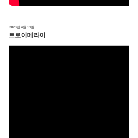
작
2023년 4월 13일
성
트로이메라이
일
자