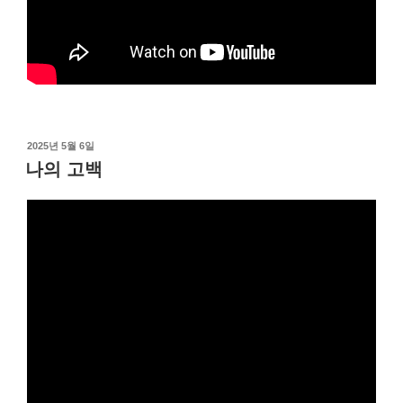
작
2025년 5월 6일
성
나의 고백
일
자