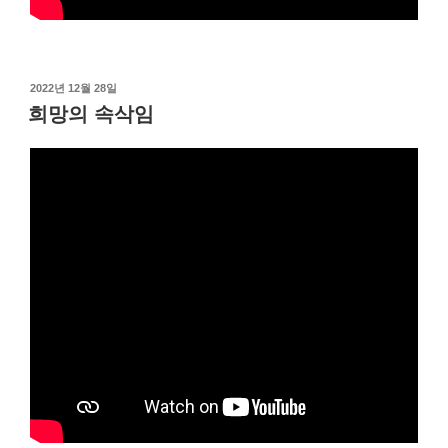
작
2022년 12월 28일
성
희망의 속삭임
일
자