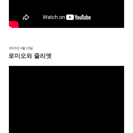
작
2023년 4월 13일
성
로미오와 줄리엣
일
자