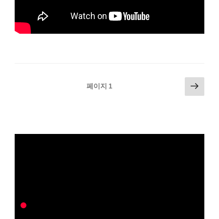
글
다
페이지
1
음
페
쪽
이
지
매
김