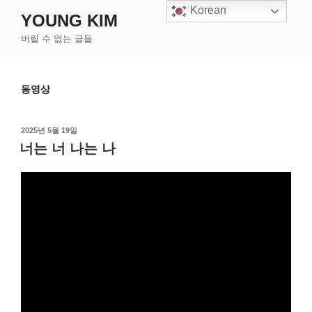
콘
Korean
YOUNG KIM
텐
버릴 수 없는 글들
츠
로
바
동영상
로
가
기
작
2025년 5월 19일
성
너는 너 나는 나
일
자