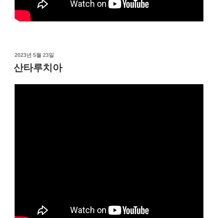
작
2023년 5월 23일
성
산타루치아
일
자