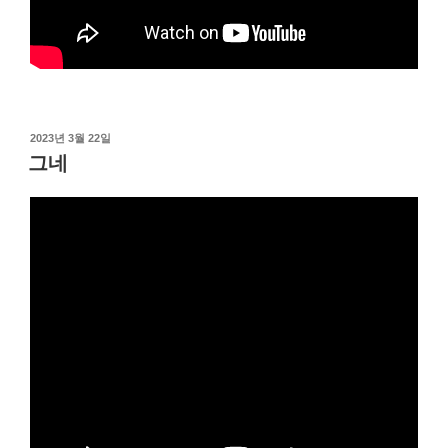
작
2023년 3월 22일
성
그네
일
자