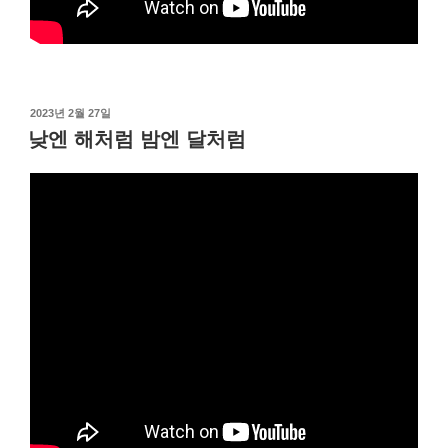
작
2023년 2월 27일
성
낮엔 해처럼 밤엔 달처럼
일
자